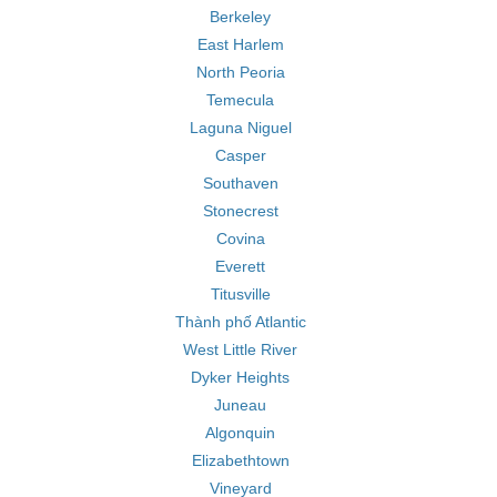
Berkeley
East Harlem
North Peoria
Temecula
Laguna Niguel
Casper
Southaven
Stonecrest
Covina
Everett
Titusville
Thành phố Atlantic
West Little River
Dyker Heights
Juneau
Algonquin
Elizabethtown
Vineyard