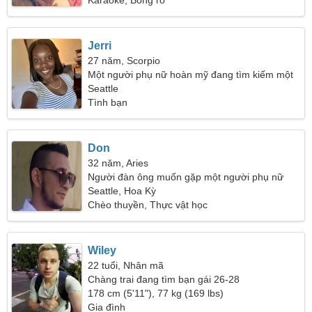
Karaoke, Bóng rổ
Jerri
27 năm, Scorpio
Một người phụ nữ hoàn mỹ đang tìm kiếm một
mối quan hệ thực sự
Seattle
Tình bạn
Don
32 năm, Aries
Người đàn ông muốn gặp một người phụ nữ
Seattle, Hoa Kỳ
Chèo thuyền, Thực vật học
Wiley
22 tuổi, Nhân mã
Chàng trai đang tìm bạn gái 26-28
178 cm (5'11"), 77 kg (169 lbs)
Gia đình