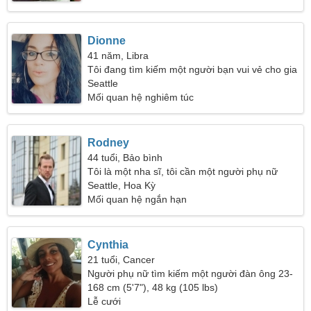
Dionne
41 năm, Libra
Tôi đang tìm kiếm một người bạn vui vẻ cho gia
đình tôi
Seattle
Mối quan hệ nghiêm túc
Rodney
44 tuổi, Bảo bình
Tôi là một nha sĩ, tôi cần một người phụ nữ
quyến rũ
Seattle, Hoa Kỳ
Mối quan hệ ngắn hạn
Cynthia
21 tuổi, Cancer
Người phụ nữ tìm kiếm một người đàn ông 23-
31
168 cm (5'7"), 48 kg (105 lbs)
Lễ cưới