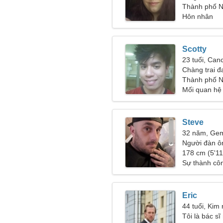
Thành phố N
Hôn nhân
Scotty
23 tuổi, Can
Chàng trai đ
Thành phố N
Mối quan hệ
Steve
32 năm, Gem
Người đàn ô
178 cm (5'11"
Sự thành côn
Eric
44 tuổi, Kim
Tôi là bác sĩ