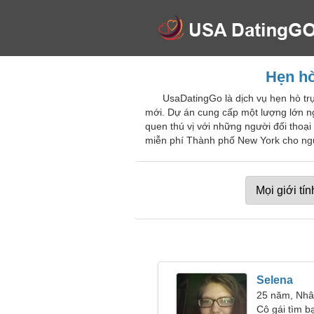
Hẹn hò
UsaDatingGo là dịch vụ hẹn hò tr
mới. Dự án cung cấp một lượng lớn ng
quen thú vị với những người đối thoại
miễn phí Thành phố New York cho ngư
Selena
25 năm, Nh
Cô gái tìm b