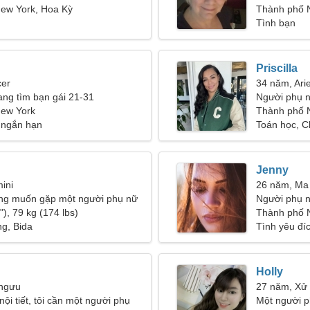
ew York, Hoa Kỳ
Thành phố 
Tình bạn
Priscilla
cer
34 năm, Ari
ang tìm bạn gái 21-31
Người phụ n
ew York
Thành phố 
 ngắn hạn
Toán học, Ch
Jenny
ini
26 năm, Ma
ng muốn gặp một người phụ nữ
Người phụ n
), 79 kg (174 lbs)
31-35
Thành phố 
g, Bida
Tình yêu đí
Holly
 ngưu
27 năm, Xử
 nội tiết, tôi cần một người phụ
Một người p