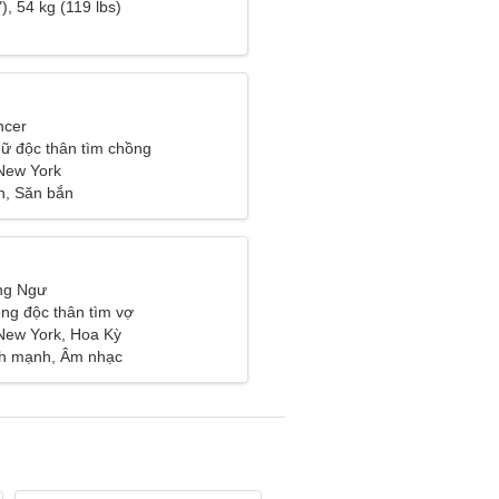
như bạn
), 54 kg (119 lbs)
ncer
ữ độc thân tìm chồng
New York
n, Săn bắn
ng Ngư
ng độc thân tìm vợ
New York, Hoa Kỳ
nh mạnh, Âm nhạc