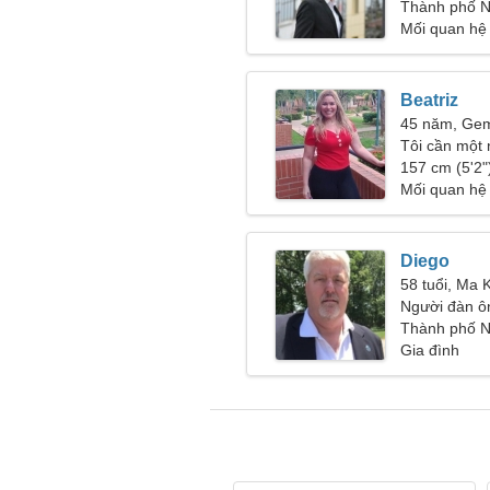
nữ tử tế
Thành phố N
Mối quan hệ
Beatriz
45 năm, Gem
Tôi cần một 
một gia đình
157 cm (5'2")
Mối quan hệ
Diego
58 tuổi, Ma 
Người đàn ô
50-53
Thành phố N
Gia đình