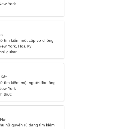
New York
es
ữ tìm kiếm một cặp vợ chồng
New York, Hoa Kỳ
ơi guitar
 Kết
ữ tìm kiếm một người đàn ông
New York
ch thực
 Nữ
hụ nữ quyến rũ đang tìm kiếm