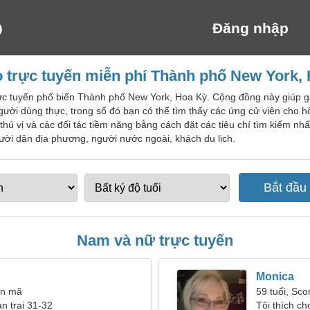
Đăng nhập
 trực tuyến miễn phí Thành phố New York,
ực tuyến phổ biến Thành phố New York, Hoa Kỳ. Cộng đồng này giúp g
ười dùng thực, trong số đó bạn có thể tìm thấy các ứng cử viên cho 
 thú vị và các đối tác tiềm năng bằng cách đặt các tiêu chí tìm kiếm n
ời dân địa phương, người nước ngoài, khách du lịch.
Nam và nữ trực tuyến
Monica
ân mã
59 tuổi, Sco
ạn trai 31-32
Tôi thích c