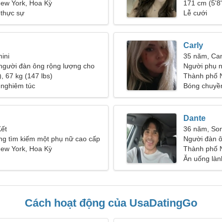
ew York, Hoa Kỳ
một người 
171 cm (5'8"
 thực sự
Lễ cưới
Carly
ini
35 năm, Ca
người đàn ông rộng lượng cho
Người phụ n
, 67 kg (147 lbs)
Thành phố 
 nghiêm túc
Bóng chuyề
Dante
Kết
36 năm, So
ng tìm kiếm một phụ nữ cao cấp
Người đàn ô
ew York, Hoa Kỳ
Thành phố 
Ăn uống là
Cách hoạt động của UsaDatingGo