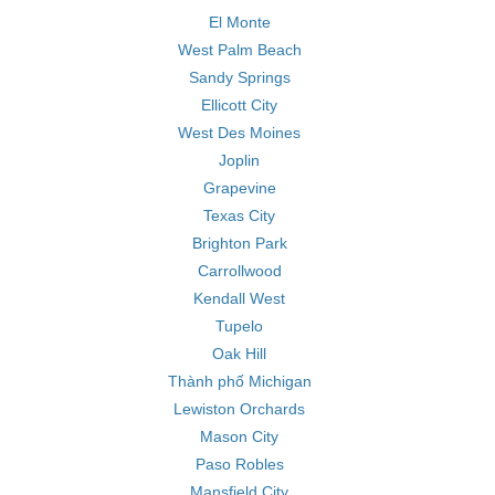
El Monte
West Palm Beach
Sandy Springs
Ellicott City
West Des Moines
Joplin
Grapevine
Texas City
Brighton Park
Carrollwood
Kendall West
Tupelo
Oak Hill
Thành phố Michigan
Lewiston Orchards
Mason City
Paso Robles
Mansfield City