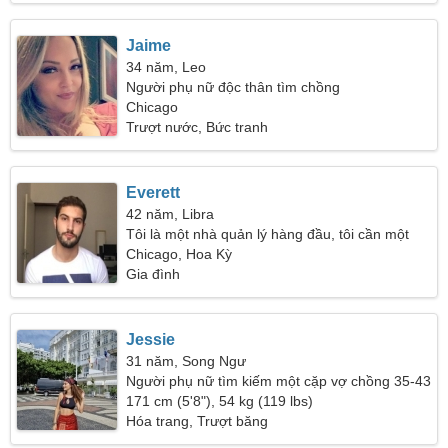
Jaime
34 năm, Leo
Người phụ nữ độc thân tìm chồng
Chicago
Trượt nước, Bức tranh
Everett
42 năm, Libra
Tôi là một nhà quản lý hàng đầu, tôi cần một
người phụ nữ tử tế
Chicago, Hoa Kỳ
Gia đình
Jessie
31 năm, Song Ngư
Người phụ nữ tìm kiếm một cặp vợ chồng 35-43
171 cm (5'8"), 54 kg (119 lbs)
Hóa trang, Trượt băng