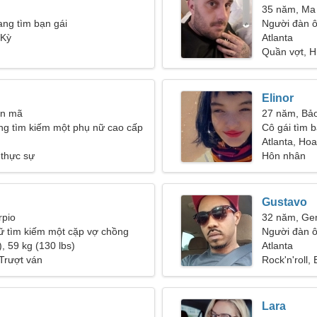
35 năm, Ma
ang tìm bạn gái
Người đàn 
 Kỳ
28-31
Atlanta
Quần vợt, H
Elinor
ân mã
27 năm, Bảo
ng tìm kiếm một phụ nữ cao cấp
Cô gái tìm b
Atlanta, Ho
 thực sự
Hôn nhân
Gustavo
rpio
32 năm, Ge
ữ tìm kiếm một cặp vợ chồng
Người đàn ô
, 59 kg (130 lbs)
Atlanta
Trượt ván
Rock'n'roll,
Lara