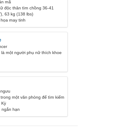
ân mã
ữ độc thân tìm chồng 36-41
), 63 kg (138 lbs)
họa may tinh
e
ncer
i là một người phụ nữ thích khoe
m ngưu
c trong một văn phòng để tìm kiếm
hụ nữ tuyệt vời
a Kỳ
ệ ngắn hạn