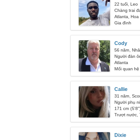
22 tuổi, Leo
Chàng trai đ
Atlanta, Hoa
Gia đình
Cody
56 năm, Nh
Người đàn ô
Atlanta
Mối quan hệ
Callie
31 năm, Sco
Người phụ n
171 cm (5'8")
Trượt nước, 
Dixie