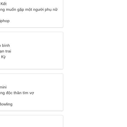
 Kết
ông muốn gặp một người phụ nữ
iphop
 bình
ạn trai
a Kỳ
mini
ng độc thân tìm vợ
 Bowling