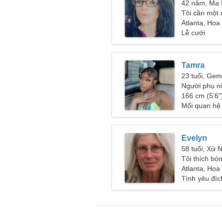
42 năm, Ma 
Tôi cần một
khiêu vũ
Atlanta, Hoa
Lễ cưới
Tamra
23 tuổi, Gem
Người phụ n
166 cm (5'6")
Mối quan hệ
Evelyn
58 tuổi, Xử 
Tôi thích bó
Atlanta, Hoa
Tình yêu đíc