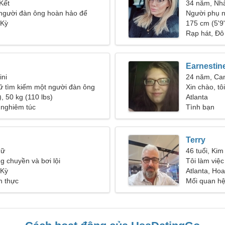
Kết
34 năm, Nh
 người đàn ông hoàn hảo để
Người phụ n
 Kỳ
175 cm (5'9"
Rạp hát, Đô 
Earnestin
ini
24 năm, Ca
ữ tìm kiếm một người đàn ông
Xin chào, tô
, 50 kg (110 lbs)
khoang
Atlanta
 nghiêm túc
Tình bạn
Terry
Nữ
46 tuổi, Ki
ng chuyền và bơi lội
Tôi làm việ
 Kỳ
một người p
Atlanta, Ho
h thực
Mối quan h